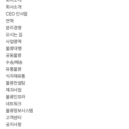
회사소개
회사소개
CEO 인사말
연혁
윤리경영
오시는 길
사업영역
물류대행
공동물류
수송/배송
유통물류
식자재유통
물류컨설팅
제과사업
물류인프라
네트워크
물류정보시스템
고객센터
공지사항