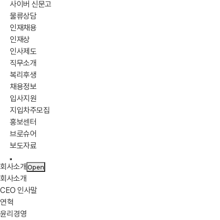
사이버 신문고
물류상담
인재채용
인재상
인사제도
직무소개
복리후생
채용정보
입사지원
지입차주모집
홍보센터
브로슈어
보도자료
사이트맵 이동
모바일 메뉴 열기
회사소개
Open
회사소개
CEO 인사말
연혁
윤리경영