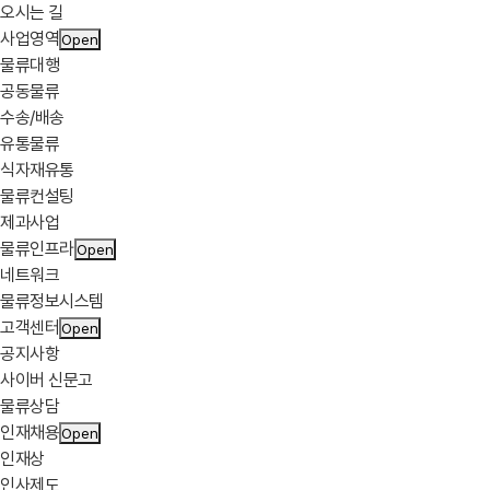
오시는 길
사업영역
Open
물류대행
공동물류
수송/배송
유통물류
식자재유통
물류컨설팅
제과사업
물류인프라
Open
네트워크
물류정보시스템
고객센터
Open
공지사항
사이버 신문고
물류상담
인재채용
Open
인재상
인사제도